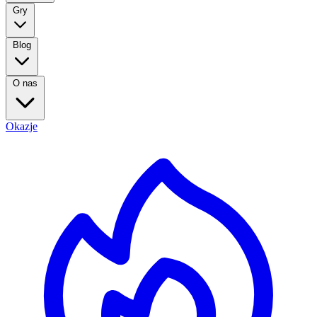
Gry
Blog
O nas
Okazje