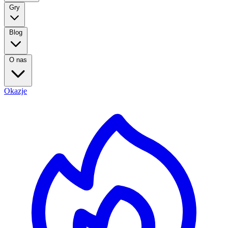
Gry
Blog
O nas
Okazje