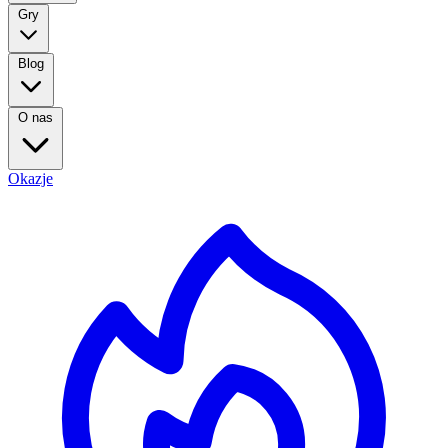
Gry
Blog
O nas
Okazje