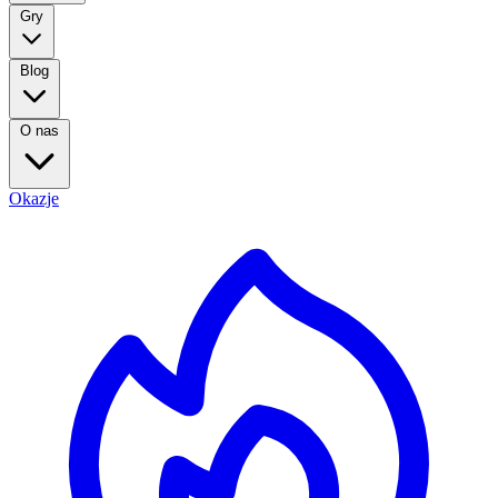
Gry
Blog
O nas
Okazje