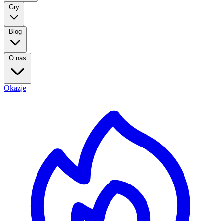
Gry
Blog
O nas
Okazje