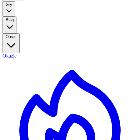
Gry
Blog
O nas
Okazje