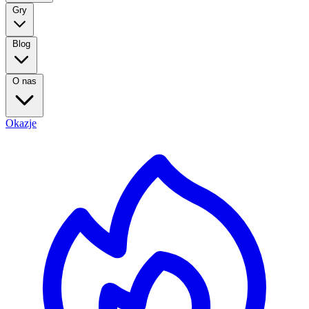
Gry
Blog
O nas
Okazje