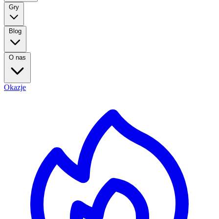
Gry
Blog
O nas
Okazje