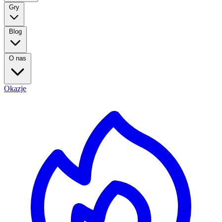
Gry
Blog
O nas
Okazje