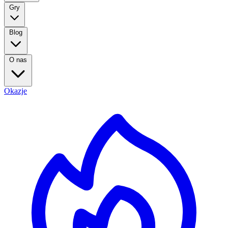
Gry
Blog
O nas
Okazje