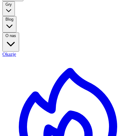
Gry
Blog
O nas
Okazje