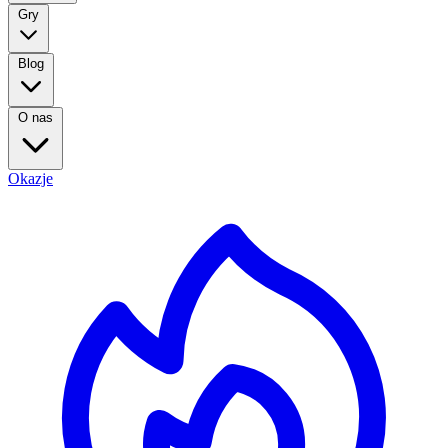
Gry
Blog
O nas
Okazje