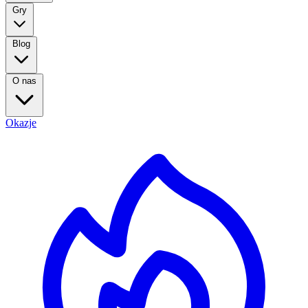
Gry
Blog
O nas
Okazje