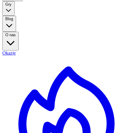
Gry
Blog
O nas
Okazje