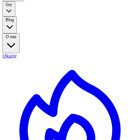
Gry
Blog
O nas
Okazje