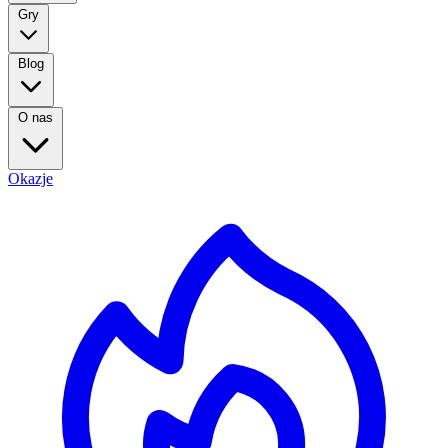
Gry
Blog
O nas
Okazje