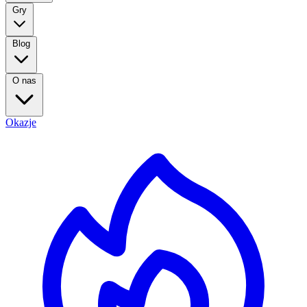
Gry
Blog
O nas
Okazje