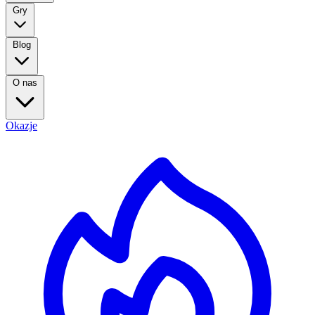
Gry
Blog
O nas
Okazje