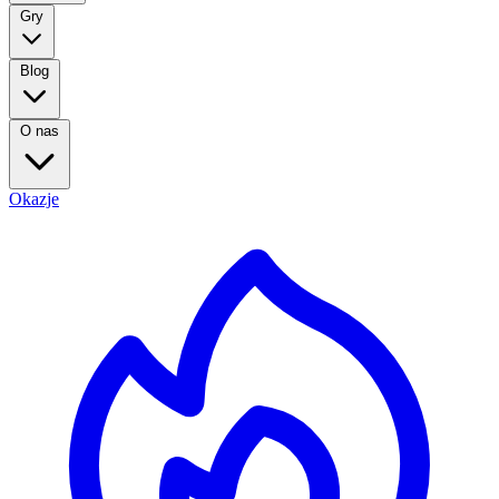
Gry
Blog
O nas
Okazje