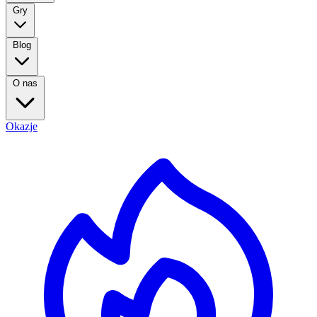
Gry
Blog
O nas
Okazje