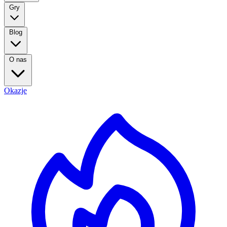
Gry
Blog
O nas
Okazje