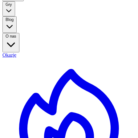
Gry
Blog
O nas
Okazje