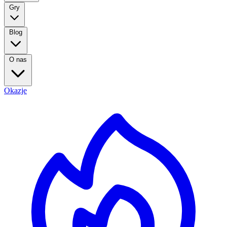
Gry
Blog
O nas
Okazje