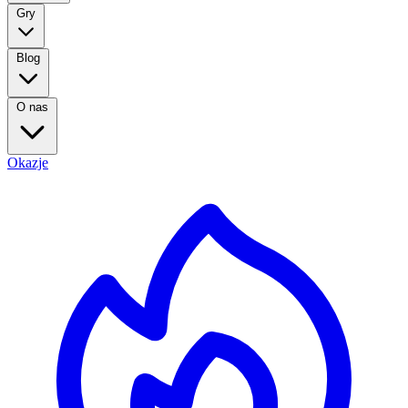
Gry
Blog
O nas
Okazje