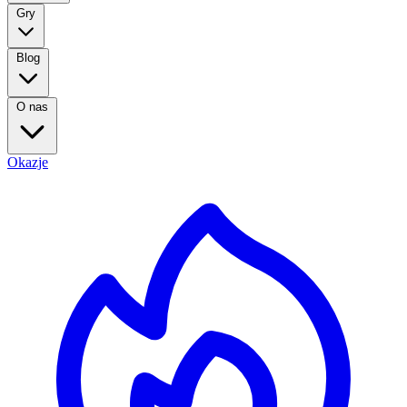
Gry
Blog
O nas
Okazje