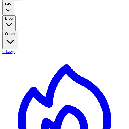
Gry
Blog
O nas
Okazje