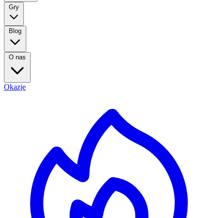
Gry
Blog
O nas
Okazje