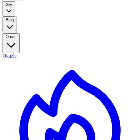
Gry
Blog
O nas
Okazje