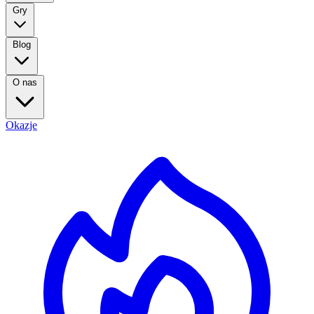
Gry
Blog
O nas
Okazje