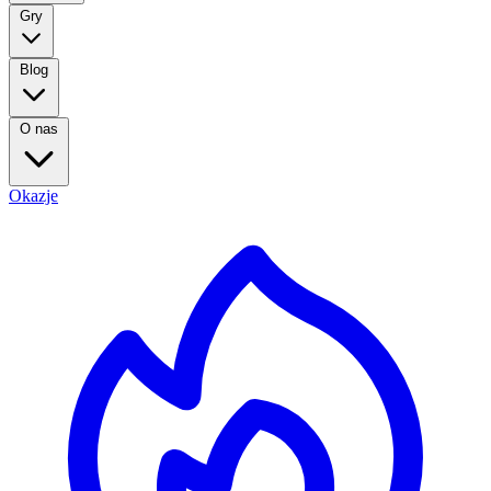
Gry
Blog
O nas
Okazje