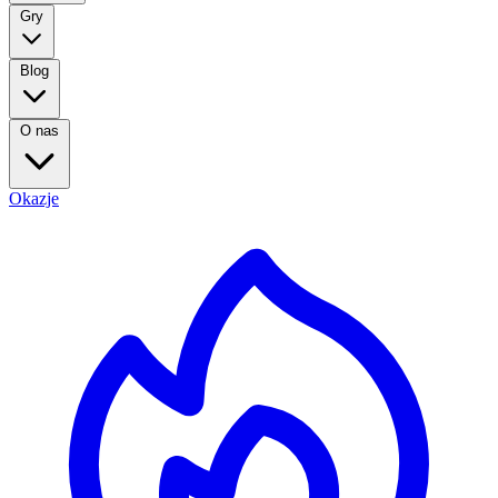
Gry
Blog
O nas
Okazje