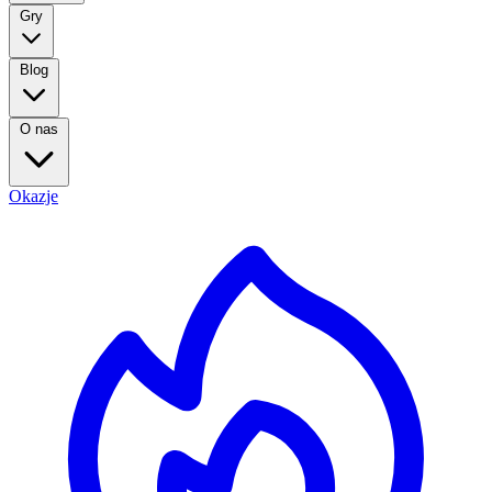
Gry
Blog
O nas
Okazje