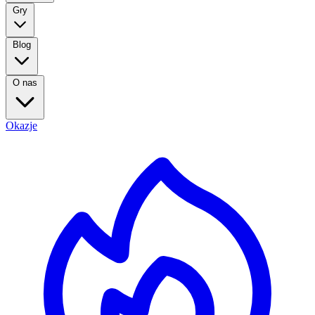
Gry
Blog
O nas
Okazje