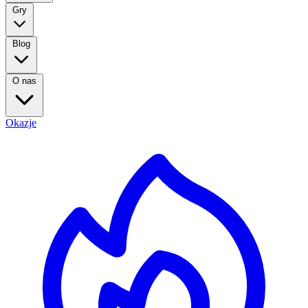
Gry
Blog
O nas
Okazje