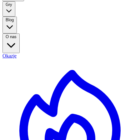
Gry
Blog
O nas
Okazje