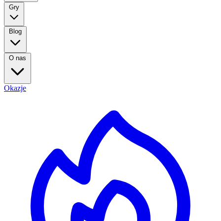
Gry
Blog
O nas
Okazje