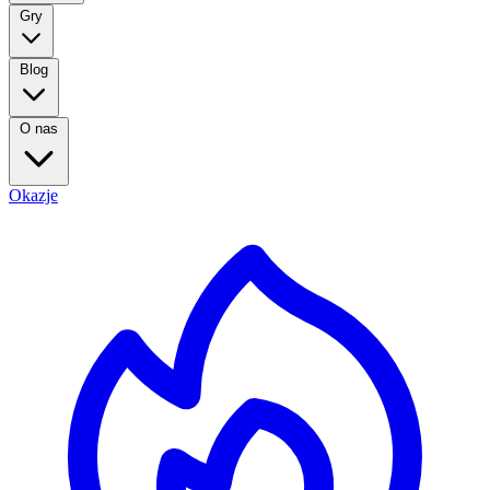
Gry
Blog
O nas
Okazje