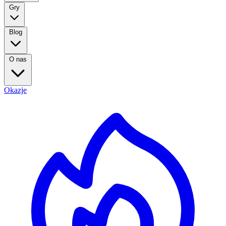
Gry
Blog
O nas
Okazje