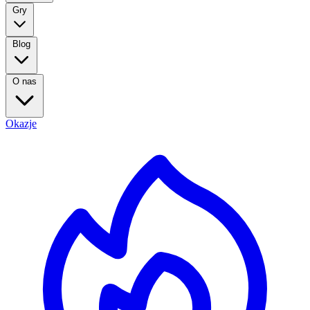
Gry
Blog
O nas
Okazje