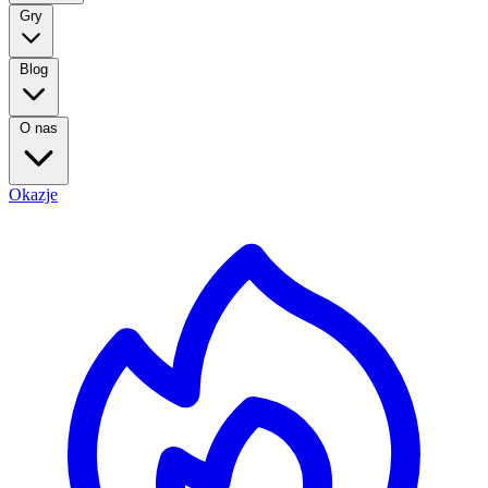
Gry
Blog
O nas
Okazje