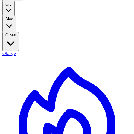
Gry
Blog
O nas
Okazje