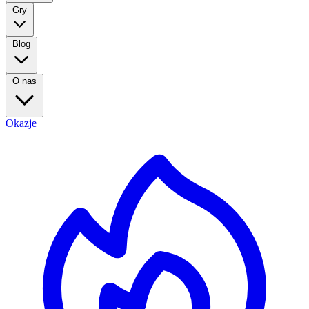
Gry
Blog
O nas
Okazje