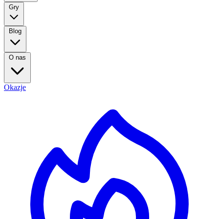
Gry
Blog
O nas
Okazje