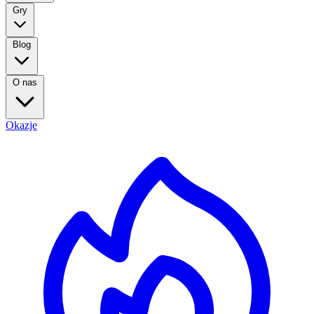
Gry
Blog
O nas
Okazje