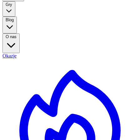
Gry
Blog
O nas
Okazje