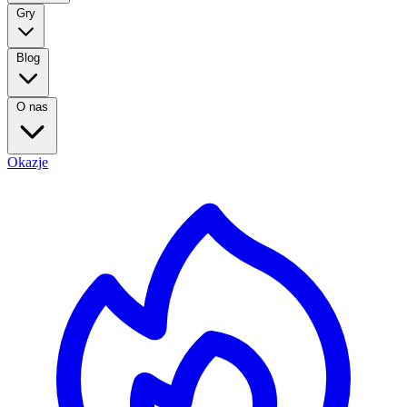
Gry
Blog
O nas
Okazje