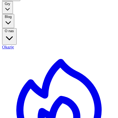
Gry
Blog
O nas
Okazje