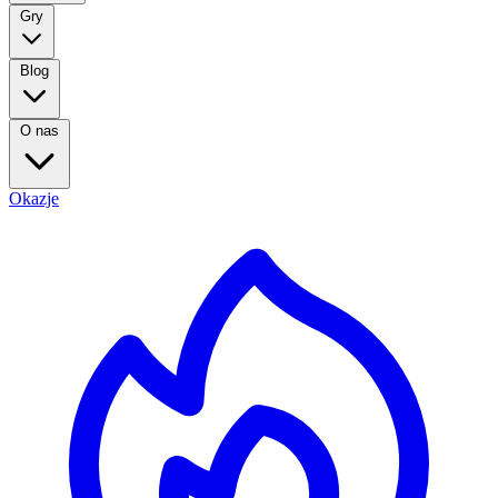
Gry
Blog
O nas
Okazje