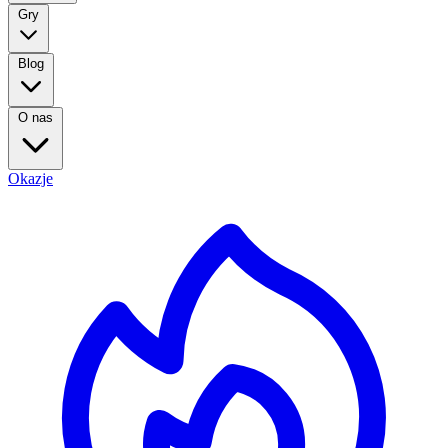
Gry
Blog
O nas
Okazje