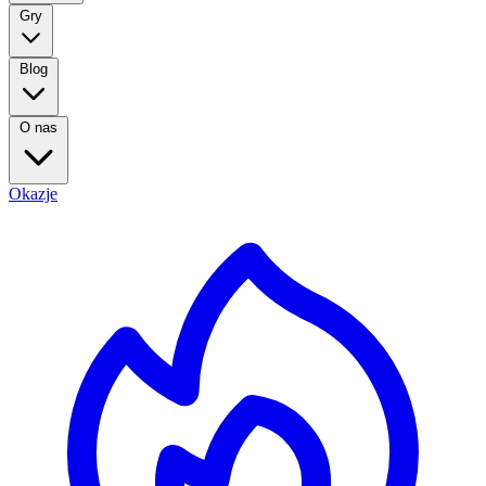
Gry
Blog
O nas
Okazje